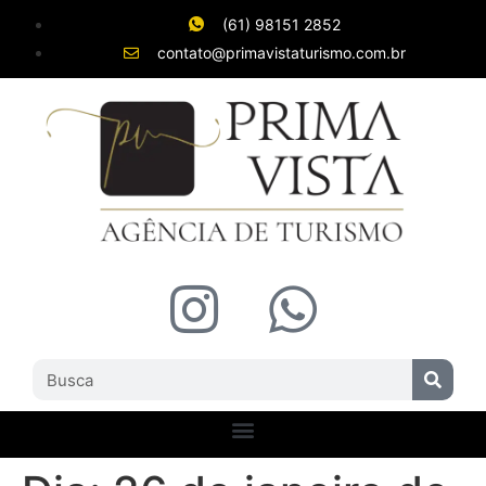
(61) 98151 2852
contato@primavistaturismo.com.br