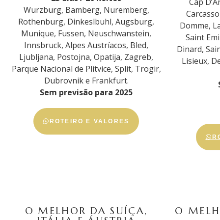
Cap D’An
Wurzburg, Bamberg, Nuremberg,
Carcasso
Rothenburg, Dinkeslbuhl, Augsburg,
Domme, La
Munique, Fussen, Neuschwanstein,
Saint Emi
Innsbruck, Alpes Austríacos, Bled,
Dinard, Sai
Ljubljana, Postojna, Opatija, Zagreb,
Lisieux, D
Parque Nacional de Plitvice, Split, Trogir,
Dubrovnik e Frankfurt.
Sem previsão para 2025
ROTEIRO E VALORES
R
O MELHOR DA SUÍÇA,
O MELH