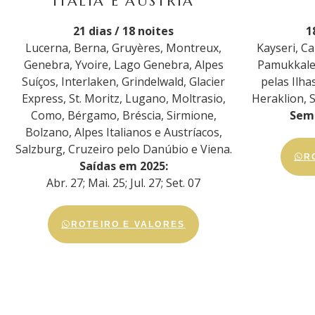
ITÁLIA E ÁUSTRIA
21 dias / 18 noites
1
Lucerna, Berna, Gruyères, Montreux,
Kayseri, Ca
Genebra, Yvoire, Lago Genebra, Alpes
Pamukkale,
Suíços, Interlaken, Grindelwald, Glacier
pelas Ilh
Express, St. Moritz, Lugano, Moltrasio,
Heraklion, S
Como, Bérgamo, Bréscia, Sirmione,
Sem 
Bolzano, Alpes Italianos e Austríacos,
Salzburg, Cruzeiro pelo Danúbio e Viena.
R
Saídas em 2025:
Abr. 27; Mai. 25; Jul. 27; Set. 07
ROTEIRO E VALORES