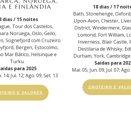
ARCA, NORUEGA,
IA E FINLÂNDIA
18 dias / 17 noit
Bath, Stonehenge, Oxford,
8 dias / 15 noites
Upon-Avon, Chester, Live
gue, Tour dos Castelos,
District, Windermere, Gla
para Noruega, Oslo, Geilo,
Lomond, Fort William, L
n, Sognefjord com Cruzeiro
Inverness, Blair Castle, 
yfjord, Bergen, Estocolmo,
Destilaria de Whisky, E
no Mar Bático, Helsinque e
Durham, York, Cambridge 
Turku.
Saídas para 202
Saídas para 2025
Mai. 05; Jun. 09; Jul. 07; Ago
. 14; Jul. 12; Ago. 09; Set. 13
ROTEIRO E VAL
OTEIRO E VALORES