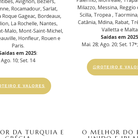
Palermo, Monreale, Trapan
tibes, Avignon, Béziers,
Milazzo, Messina, Reggio d
nne, Rocamadour, Sarlat,
Scilla, Tropea , Taormina,
 Roque Gageac, Bordeaux,
Catânia, Mdina, Rabat, Tr
lion, La Rochelle, Nantes,
Valletta e Malta
nt-Malo, Mont-Saint-Michel,
Saídas em 202
eauville, Honfleur, Rouen e
Mai. 28; Ago. 20; Set. 17*
Paris.
Saídas em 2025
:
Ago. 10; Set. 14
ROTEIRO E VAL
OTEIRO E VALORES
OR DA TURQUIA E
O MELHOR DO 