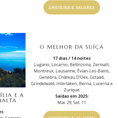
ROTEIRO E VALORES
O MELHOR DA SUÍÇA
17 dias / 14 noites
Lugano, Locarno, Bellinzona, Zermatt,
Montreux, Lausanne, Évian-Les-Bains,
Genebra, Château D’Oex, Gstaad,
Grindelwald, Interlaken, Berna, Lucerna e
Zurique.
ÍLIA E A
Saídas em 2025:
MALTA
Mai. 29; Set. 11
es
ROTEIRO E VALORES