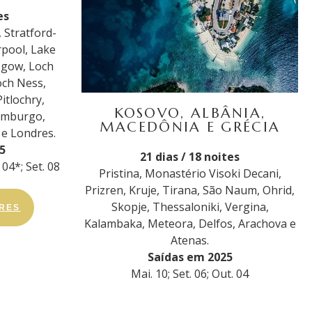
es
 Stratford-
rpool, Lake
sgow, Loch
och Ness,
Pitlochry,
KOSOVO, ALBÂNIA,
dimburgo,
MACEDÔNIA E GRÉCIA
e Londres.
5
21 dias / 18 noites
. 04*; Set. 08
Pristina, Monastério Visoki Decani,
Prizren, Kruje, Tirana, São Naum, Ohrid,
Skopje, Thessaloniki, Vergina,
ORES
Kalambaka, Meteora, Delfos, Arachova e
Atenas.
Saídas em 2025
Mai. 10; Set. 06; Out. 04