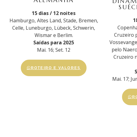
ALEMANHA
DINAM
SUÉC
15 dias / 12 noites
1
Hamburgo, Altes Land, Stade, Bremen,
Copenha
Celle, Luneburgo, Lübeck, Schwerin,
Cruzeiro 
Wismar e Berlim.
Vossevange
Saídas para 2025
pelo Naero
Mai. 16; Set. 12
Cruzeiro 
ROTEIRO E VALORES
Mai. 17; Jun
R