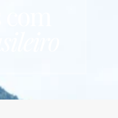
s com
sileiro