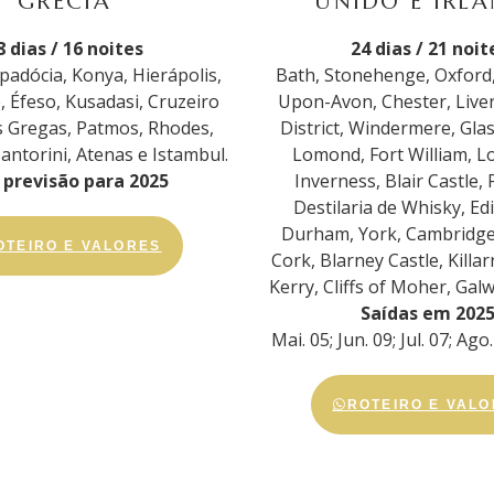
GRÉCIA
UNIDO E IRL
8 dias / 16 noites
24 dias / 21 noit
padócia, Konya, Hierápolis,
Bath, Stonehenge, Oxford,
 Éfeso, Kusadasi, Cruzeiro
Upon-Avon, Chester, Live
as Gregas, Patmos, Rhodes,
District, Windermere, Gla
antorini, Atenas e Istambul.
Lomond, Fort William, L
previsão para 2025
Inverness, Blair Castle, 
Destilaria de Whisky, E
Durham, York, Cambridge
OTEIRO E VALORES
Cork, Blarney Castle, Killar
Kerry, Cliffs of Moher, Galw
Saídas em 2025
Mai. 05; Jun. 09; Jul. 07; Ago
ROTEIRO E VAL