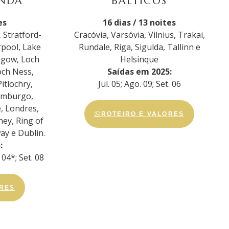
ANDA
BÁLTICOS
es
16 dias / 13 noites
 Stratford-
Cracóvia, Varsóvia, Vilnius, Trakai,
rpool, Lake
Rundale, Riga, Sigulda, Tallinn e
sgow, Loch
Helsinque
och Ness,
Saídas em 2025:
Pitlochry,
Jul. 05; Ago. 09; Set. 06
dimburgo,
, Londres,
ROTEIRO E VALORES
ney, Ring of
ay e Dublin.
:
. 04*; Set. 08
ORES