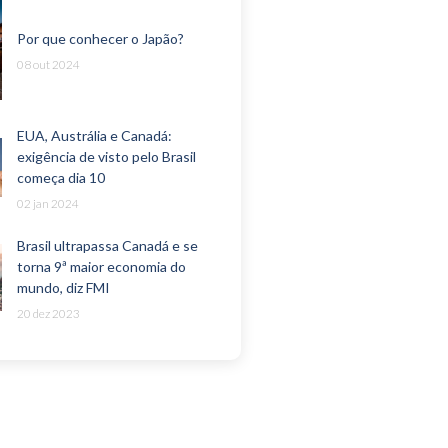
Por que conhecer o Japão?
08 out 2024
EUA, Austrália e Canadá:
exigência de visto pelo Brasil
começa dia 10
02 jan 2024
Brasil ultrapassa Canadá e se
torna 9ª maior economia do
mundo, diz FMI
20 dez 2023
vida ou pergunta?