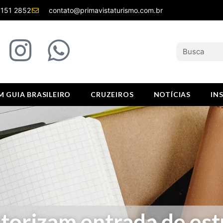
8151 2852
contato@primavistaturismo.com.br
 GUIA BRASILEIRO
CRUZEIROS
NOTÍCIAS
IN
torizam entrada de es