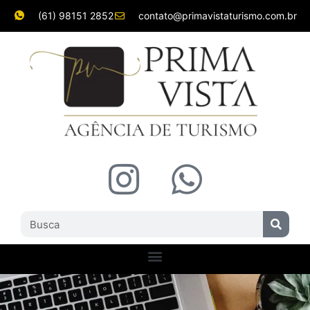
(61) 98151 2852
contato@primavistaturismo.com.br