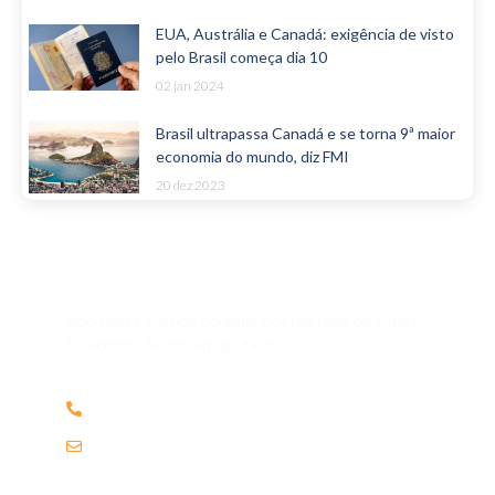
EUA, Austrália e Canadá: exigência de visto
pelo Brasil começa dia 10
02 jan 2024
Brasil ultrapassa Canadá e se torna 9ª maior
economia do mundo, diz FMI
20 dez 2023
Alguma dúvida ou pergunta?
Não hesite em nos contatar por telefone ou e-mail.
Ficaremos felizes em ajudá-lo!
(61) 98151.2852
contato@