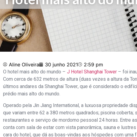
Aline Oliveira
30 junho 2021
2:59 pm
O hotel mais alto do mundo –
J Hotel Shanghai Tower
– foi ina
Com cerca de 632 metros de altura (duas vezes a altura da Torre
últimos andares da Shanghai Tower, que é considerado o edifíc
prédio mais alto do mundo.
Operado pela Jin Jiang International, a luxuosa propriedade di
que variam entre 62 a 380 metros quadrados; piscina coberta;
restaurantes e serviço de mordomo pessoal 24 horas. Entre as
conta com sala de estar com vista panorâmica, sauna e lustres d
cara do hotel, que dá as boas-vindas aos hóspedes com uma fê