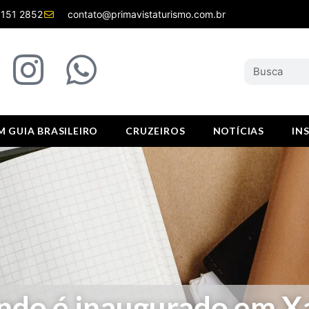
8151 2852
contato@primavistaturismo.com.br
 GUIA BRASILEIRO
CRUZEIROS
NOTÍCIAS
IN
ndo é inaugurado em X