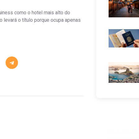
uiness como o hotel mais alto do
o levará o título porque ocupa apenas
Alguma dú
Não hesite em n
mail. Ficaremos