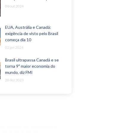
08 out 2024
EUA, Austrália e Canadá:
exigência de visto pelo Brasil
começa dia 10
02 jan 2024
Brasil ultrapassa Canadá e se
torna 9ª maior economia do
mundo, diz FMI
20 dez 2023
vida ou pergunta?
os contatar por telefone ou e-
 felizes em ajudá-lo!