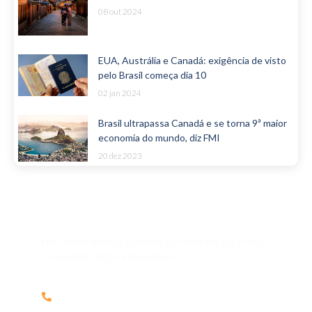
08 out 2024
EUA, Austrália e Canadá: exigência de visto
pelo Brasil começa dia 10
02 jan 2024
Brasil ultrapassa Canadá e se torna 9ª maior
economia do mundo, diz FMI
20 dez 2023
Alguma dúvida ou pergunta?
Não hesite em nos contatar por telefone ou e-mail.
Ficaremos felizes em ajudá-lo!
(61) 98151.2852