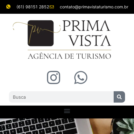
(61) 98151 2852
contato@primavistaturismo.com.br