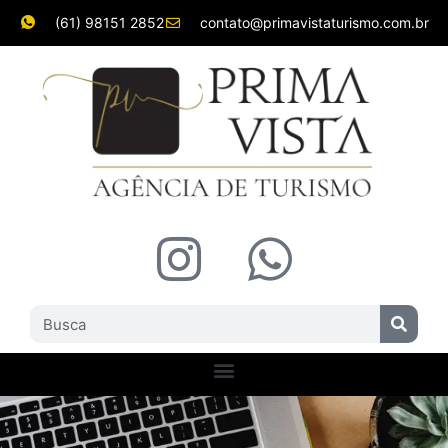
(61) 98151 2852
contato@primavistaturismo.com.br