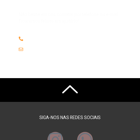
Alguma dúvida ou pergunta?
Não hesite em nos contatar por telefone ou e-mail.
Ficaremos felizes em ajudá-lo!
(61) 98151.2852
contato@
SIGA-NOS NAS REDES SOCIAIS