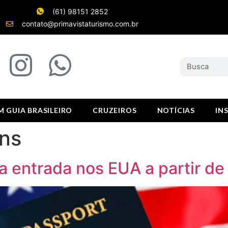
(61) 98151 2852
contato@primavistaturismo.com.br
 GUIA BRASILEIRO
CRUZEIROS
NOTÍCIAS
IN
ns
ra entrada nos EUA a partir d