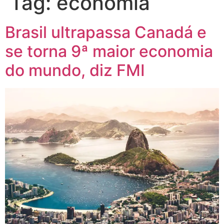
Tag:
economia
Brasil ultrapassa Canadá e
se torna 9ª maior economia
do mundo, diz FMI