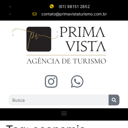
(61) 98151 2852
contato@primavistaturismo.com.br