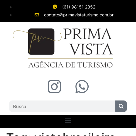
(61) 98151 2852
contato@primavistaturismo.com.br