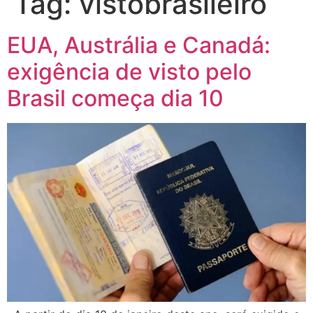
Tag:
vistobrasileiro
EUA, Austrália e Canadá:
exigência de visto pelo
Brasil começa dia 10