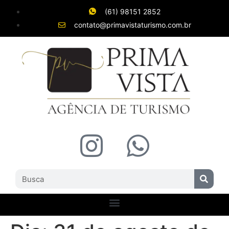
(61) 98151 2852
contato@primavistaturismo.com.br