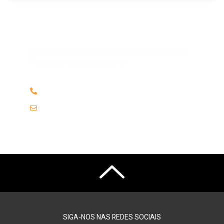
Alguma dúvida ou pergunta?
Não hesite em nos contatar por telefone ou e-mail.
Ficaremos felizes em ajudá-lo!
(61) 98151.2852
contato@
SIGA-NOS NAS REDES SOCIAIS