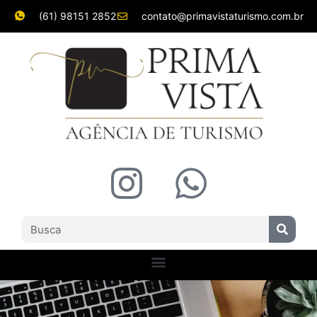
(61) 98151 2852
contato@primavistaturismo.com.br